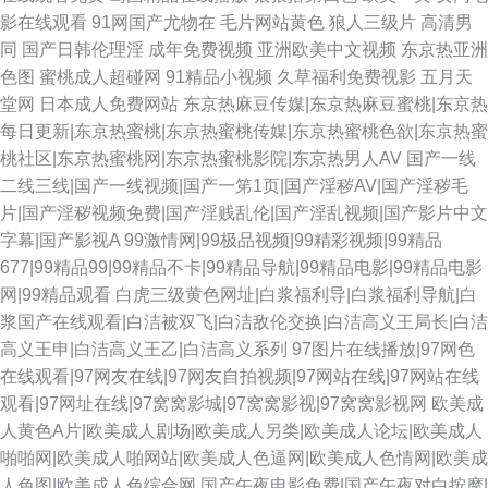
影在线观看
91网国产尤物在
毛片网站黄色
狼人三级片
高清男
同
国产日韩伦理淫
成年免费视频
亚洲欧美中文视频
东京热亚洲
色图
蜜桃成人超碰网
91精品小视频
久草福利免费视影
五月天
堂网
日本成人免费网站
东京热麻豆传媒|东京热麻豆蜜桃|东京热
每日更新|东京热蜜桃|东京热蜜桃传媒|东京热蜜桃色欲|东京热蜜
桃社区|东京热蜜桃网|东京热蜜桃影院|东京热男人AV
国产一线
二线三线|国产一线视频|国产一笫1页|国产淫秽AV|国产淫秽毛
片|国产淫秽视频免费|国产淫贱乱伦|国产淫乱视频|国产影片中文
字幕|国产影视A
99激情网|99极品视频|99精彩视频|99精品
677|99精品99|99精品不卡|99精品导航|99精品电影|99精品电影
网|99精品观看
白虎三级黄色网址|白浆福利导|白浆福利导航|白
浆国产在线观看|白洁被双飞|白洁敌伦交换|白洁高义王局长|白洁
高义王申|白洁高义王乙|白洁高义系列
97图片在线播放|97网色
在线观看|97网友在线|97网友自拍视频|97网站在线|97网站在线
观看|97网址在线|97窝窝影城|97窝窝影视|97窝窝影视网
欧美成
人黄色A片|欧美成人剧场|欧美成人另类|欧美成人论坛|欧美成人
啪啪网|欧美成人啪网站|欧美成人色逼网|欧美成人色情网|欧美成
人色图|欧美成人色综合网
国产午夜电影免费|国产午夜对白按摩|