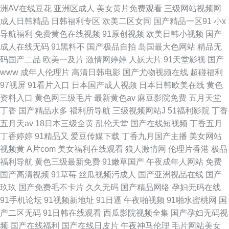
洲AV在线豆花
亚洲区成人
美女黄片免费观看
三级网站视频网
成人日韩精品
日韩福利专区
欧美二区女同
国产精品一区91
小x
导航福利
免费黄色在线视频
91原创视频
欧美日韩小视频
国产
成人在线无码
91黑料不
国产极品自拍
岛国最大色网站
精品无
码国产二品
欧美一及片
激情网婷婷
人妖大片
91天堂影视
国产
www
成年人伦理片
高清日韩电影
国产尤物视频在线
超碰福利
97视屏
91看片入口
日本国产成人视频
日本日韩欧美在线
黄色
资料入口
黄色网三级毛片
最新黄色av
麻豆影院免费
五月天堂
丁香
国产精品水多
福利所导航
三级视频网站J
51福利影院
丁香
五月天av
18日本三级全黄
乱伦天堂
国产在线短视频
丁香五月
丁香婷婷
91精品又
爱豆传媒下载
丁香九月国产主播
美女网站
视频黄
A片com
美女福利在线观看
狼人激情网
伦理片香港
极品
福利导航
黄色三级最新免费
91嫩草国产
午夜成年人网站
免费
国产高清视频
91草莓
丝瓜视频污成人
国产亚洲视品在线
国产
玖玖
国产免费毛不卡片
久久无码
国产精品网络
孕妇无码在线
91手机论坛
91视频新地址
91日逼
午夜啪视频
91啪水蜜桃网
国
产二区无码
91日韩在线观看
西瓜影院视频全集
国产孕妇无码视
频
国产在线福利
国产在线日皮片
午夜神马伦理
毛片网站美女