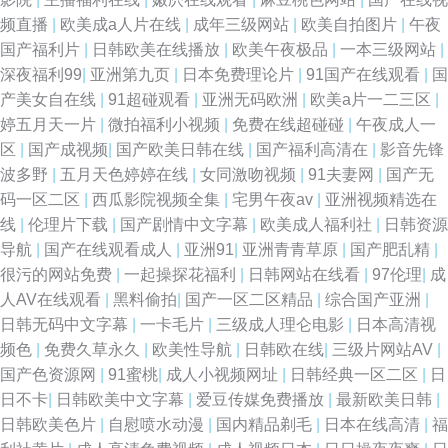
频直播
|
欧美成a人片在线
|
成年三级网站
|
欧美自拍图片
|
午夜
国产福利片
|
日韩欧美在线播放
|
欧美午夜极品
|
一本三级网站
|
深夜福利99
|
亚洲第九页
|
日本免费理论片
|
91国产在线观看
|
国
产美女自在线
|
91超碰观看
|
亚洲无码欧洲
|
欧美a片一二三区
|
婷五月天一片
|
微拍福利小视频
|
免费在线超碰碰
|
午夜成人一
区
|
国产成视频
|
国产欧美日韩在线
|
国产福利高清在
|
影音先锋
波多野
|
五月天色婷婷在线
|
女同激吻视频
|
91夫妻网
|
国产无
码一区二区
|
西瓜影院视频全集
|
宅男午夜av
|
亚洲视频精选在
线
|
伦理片下载
|
国产剧情中文字幕
|
欧美成人福利社
|
日韩资源
导航
|
国产在线观看成人
|
亚洲91
|
亚洲青青草原
|
国产肥乱精
|
很污的网站免费
|
一起操探花福利
|
日韩网站在线看
|
97伦理
|
成
人AV在线观看
|
黑料偷拍
|
国产一区二区精品
|
综合国产亚洲
|
日韩无码中文字幕
|
一卡毛片
|
三级成人理仑电影
|
日本高清视
频色
|
免费久草永久
|
欧美性导航
|
日韩欧在线
|
三级片网站AV
|
国产色资源网
|
91蜜桃
|
成人小视频网址
|
日韩经典一区二区
|
日
日不卡
|
日韩欧美中文字幕
|
爱豆传媒免费播放
|
最新欧美日韩
|
日韩欧美色片
|
自慰喷水动漫
|
国内精品剃毛
|
日本在线高清
|
福