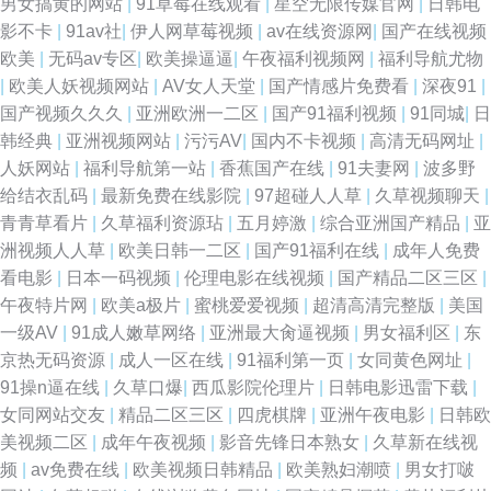
男女搞黄的网站
|
91草莓在线观看
|
星空无限传媒官网
|
日韩电
影不卡
|
91av社
|
伊人网草莓视频
|
av在线资源网
|
国产在线视频
欧美
|
无码av专区
|
欧美操逼逼
|
午夜福利视频网
|
福利导航尤物
|
欧美人妖视频网站
|
AV女人天堂
|
国产情感片免费看
|
深夜91
|
国产视频久久久
|
亚洲欧洲一二区
|
国产91福利视频
|
91同城
|
日
韩经典
|
亚洲视频网站
|
污污AV
|
国内不卡视频
|
高清无码网址
|
人妖网站
|
福利导航第一站
|
香蕉国产在线
|
91夫妻网
|
波多野
给结衣乱码
|
最新免费在线影院
|
97超碰人人草
|
久草视频聊天
|
青青草看片
|
久草福利资源玷
|
五月婷激
|
综合亚洲国产精品
|
亚
洲视频人人草
|
欧美日韩一二区
|
国产91福利在线
|
成年人免费
看电影
|
日本一码视频
|
伦理电影在线视频
|
国产精品二区三区
|
午夜特片网
|
欧美a极片
|
蜜桃爱爱视频
|
超清高清完整版
|
美国
一级AV
|
91成人嫩草网络
|
亚洲最大肏逼视频
|
男女福利区
|
东
京热无码资源
|
成人一区在线
|
91福利第一页
|
女同黄色网址
|
91操n逼在线
|
久草口爆
|
西瓜影院伦理片
|
日韩电影迅雷下载
|
女同网站交友
|
精品二区三区
|
四虎棋牌
|
亚洲午夜电影
|
日韩欧
美视频二区
|
成年午夜视频
|
影音先锋日本熟女
|
久草新在线视
频
|
av免费在线
|
欧美视频日韩精品
|
欧美熟妇潮喷
|
男女打啵