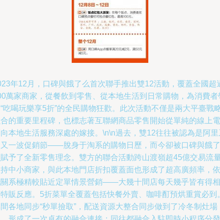
023年12月，口碑與餓了么首次聯手推出雙12活動，覆蓋全國超
200萬家商家，從餐飲到零售、從本地生活到日常購物，為消費者
來“吃喝玩樂享5折”的全民購物狂歡。此次活動不僅是兩大平臺戰
融合的重要里程碑，也標志著互聯網商品零售開始從單純的線上
向本地生活服務深處的嫁接。\n\n過去，雙12往往被認為是阿里
的又一波促銷節——脫身于淘系的購物日歷，而今卻被口碑與餓
么賦予了全新零售理念。雙方的聯合活動跨山渡嶺超45億交易流
扶持中小商家，與此本地門店折扣覆蓋面也形成了超高廣頻率，
托關系極精較貼近定單情景營銷——大幾十間店每天幾乎皆有得
應特販反應。5折菜單全覆蓋包括快餐外賣、咖啡酊預烘重賞必到
其間各地同步“秒單撿取”，配送資源大整合同步做到了冷冬制灶場
燃，形成了一次卓有的融合連接；同往都融合入駐即時小程序分