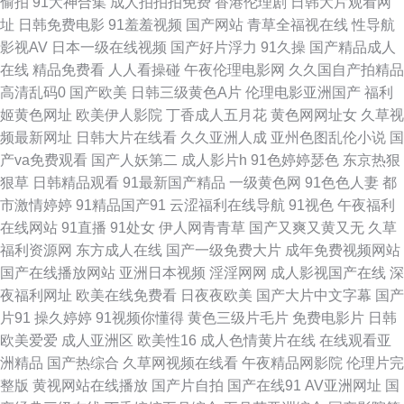
偷拍
91大神合集
成人拍拍拍免费
香港伦理剧
日韩大片观看网
母 人人操人人妻AV 探花一区二区在线 伊人影院久久 日本岛国大片 影音先锋
址
日韩免费电影
91羞羞视频
国产网站
青草全福视在线
性导航
影视AV
日本一级在线视频
国产好片浮力
91久操
国产精品成人
女人网 91啦精品视频网站 超碰人人熟女 后入臭穴骚奶 欧美色图15P 色色
在线
精品免费看
人人看操碰
午夜伦理电影网
久久国自产拍精品
高清乱码0
国产欧美
日韩三级黄色A片
伦理电影亚洲国产
福利
seavtt 伊人干大香蕉 91国产在线精品免费 91性交欲网片 国产精品久久福 欧
姬黄色网址
欧美伊人影院
丁香成人五月花
黄色网网址女
久草视
频最新网址
日韩大片在线看
久久亚洲人成
亚州色图乱伦小说
国
美久久吖 先锋av网 大香蕉伊人社 精品亚洲少妇流水 阿v在线观看 久草福利
产va免费观看
国产人妖第二
成人影片h
91色婷婷瑟色
东京热狠
狠草
日韩精品观看
91最新国产精品
一级黄色网
91色色人妻
都
资源在玷 青草激情网 五月亭亭A 91九玖 www日韩一区二区 黄色91网址 欧
市激情婷婷
91精品国产91
云涩福利在线导航
91视色
午夜福利
在线网站
91直播
91处女
伊人网青青草
国产又爽又黄又无
久草
美电影在线播放 深夜小视频 在线中文字幕日韩 91九色国产在线 av导航网在
福利资源网
东方成人在线
国产一级免费大片
成年免费视频网站
国产在线播放网站
亚洲日本视频
淫淫网网
成人影视国产在线
深
线 国产成人综合在线 青青草大香蕉一本道 亚洲福利电影 91精品视频一区 91
夜福利网址
欧美在线免费看
日夜夜欧美
国产大片中文字幕
国产
片91
操久婷婷
91视频你懂得
黄色三级片毛片
免费电影片
日韩
综合视频在线观看 丰满少妇一区二区 老司机视频入口 日韩免看一级a 最新国
欧美爱爱
成人亚洲区
欧美性16
成人色情黄片在线
在线观看亚
洲精品
国产热综合
久草网视频在线看
午夜精品网影院
伦理片完
产伊人久久 91视频大全在线观看 成人传媒视频网站大全 九九热热 91黄页字
整版
黄视网站在线播放
国产片自拍
国产在线91
AV亚洲网址
国