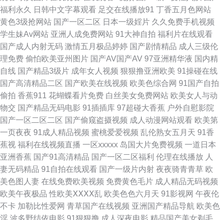
成人 91在线观看玖玖 AV日韩黄色网址 成人性交免费在线观看 精品久热在线
福利永久
日韩中文字幕观看
足交在线播放91
丁香五月色网站
黄色3级抢网站
国产一区二区
日本一级婬片
久久免费手机视频
观看 内射尤物人妻14p 91无码午夜人妻蜜桃 91麻豆久久 影音先锋操你av在
学生妹Av网站
亚洲人成免费网站
91大神自拍
福利片在线观看
国产成人内射无码
激情五月极品婷婷
国产剧情精品
成人三级伦
线 国产福利久久 久热精品视频 伦理片网址 人人爱人人干人人操 日韩一级视
理免费
偷怕欧美亚州图片
国产AV国产AV
97亚洲精华液
国内精
自线
国产精品3级片
成年女人视频
狠狠撸亚洲欧美
91操碰在线
频 夜夜精品一区二区无码 91she人妻 91p在线论坛 91亲99 91网址黄 欧美色
国产高清精品二区
国产欧美在线视频
欧美色综合网
91国产自拍
偷拍
香蕉911
花蝴蝶看片免费
白丝美女免费网站
欧美女人与动
图21P 91亚洲熟女 草黑丝大香蕉 成人网址 传媒福利在线导航 精品少妇一区
物交
国产精品无码电影
91插插库
97超碰大香蕉
户外自慰影院
国产一区二区二区
国产偷窥盗摄视频
成人动漫网站观看
欧美第
二区 久久一级 狼人久久乐 久久中文字幕懂色网 欧美国产日韩成人 青娱乐福
一页夜夜
91成人精品视频
蜜桃爱爱视频
乱伦熟女五月天
91香
蕉视
福利在线视频直播
一区xxxxx
岛国大片免费视频
一道日本
利导航91 天堂色情淫秽 亚洲av网站不卡在线 影音先锋av无码一区 91国产丝
亚洲香蕉
国产91高清精品
国产一区二区福利
伦理在线播放
人
妻无码精品
91自拍在线观看
国产一级片内射
夜夜骑青青草
欧
袜射精 91色论坛 91视频网站 99福利在线观看 www中日韩欧美 第一福利av
美色图人妻
在线免费欧美视频
免费黄色毛片
成人精品无码视频
欧美午夜极品
性欧美ⅩⅩⅩⅩ乱
欧美色色六月天
91影视网
午夜伦
导航 豆花视频91视频 国产精品自拍区 国产婷婷精品久久 九色国产夫妻九色
不卡
加勒比性爱网
青草国产在线视频
亚洲国产精品导航
欧美色
淫
波多野结依电影
91狠狠撸
成人深夜电影
精品国产美女剃毛