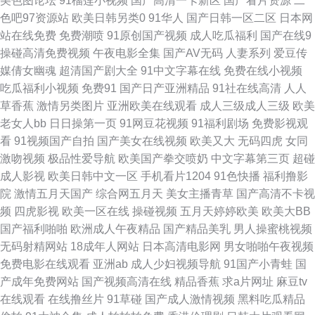
美色图论坛
91榴莲小视频
国产高清一卡新区
国产看片资源
二
免费 91po日韩欧美 91情爱网 91玉足网站 白虎白丝 国产福利影院 久草亚洲
色吧97资源站
欧美日韩另类0
91华人
国产日韩一区二区
日本网
站在线免费
免费潮喷
91原创国产视频
成人吃瓜福利
国产在线9
天堂 日韩A视频 午夜av免费 91爱爱爱 91蜜臀人妻 91偷拍网 操逼网战 国产
操碰高清免费视频
午夜电影全集
国产AV无码
人妻系列
爱豆传
媒倩女幽魂
超清国产剧大全
91中文字幕在线
免费在线小视频
福利AV网站 黄色网址求推荐 美女撸牛牛 欧日美性交 五月花激情婷婷在线
吃瓜福利小视频
免费91
国产日产亚洲精品
91社在线高清
人人
草香蕉
激情另类图片
亚洲欧美在线观看
成人三级成人三级
欧美
91在线精品视频 伊人9草在线 日韩无码一卡 亚洲欧美日韩丝袜网址 91传媒
老女人bb
日日操第一页
91网豆花视频
91福利剧场
免费影视观
看
91视频国产自拍
国产美女在线视频
欧美又大
无码四虎
女同
视频 91视频网址大全 俺去天堂网 国产成人性精品久久 久久麻豆主播在线 欧
激吻视频
极品性爱导航
欧美国产拳交喷奶
中文字幕第三页
超碰
成人影视
欧美日韩中文一区
手机看片1204
91色快播
福利撸影
洲瑟瑟 亚洲色图男人天堂Av 91传媒性爱视频 91情趣电影 97色涩 福利成人
院
激情五月天国产
综合网五月天
美女主播青草
国产高清不卡视
频
四虎影视
欧美一区在线
操碰视频
五月天婷婷欧美
欧美大BB
导航 韩日肏屄 久久少妇麻豆免费视频 日韩无码第2页 在线不卡视频一区 91
国产福利啪啪
欧洲成人午夜精品
国产精品美乳
男人操蜜桃视频
无码射精网站
18成年人网站
日本高清电影网
男女啪啪午夜视频
撸撸社 91真人免费看 第一av福利 国内激情自拍 狼窝va在线 色墦基地 亚洲
免费电影在线观看
亚洲ab
成人少妇视频导航
91国产小青蛙
国
产成年免费网站
国产视频高清在线
精品香蕉
求a片网址
麻豆tv
瑟热 91超碰在线视频 91网站PH 大香蕉怡红院院 黑丝人妖TS红杏 麻豆操继
在线观看
在线撸丝片
91草碰
国产成人激情视频
黑料吃瓜精品