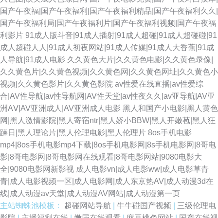
国产午夜福|国产午夜福利|国产午夜福利精品|国产午夜福利久久|
国产午夜福利局|国产午夜福利片|国产午夜福利视频|国产午夜福
利影片
91成人版斗音|91成人插射|91成人超碰|91成人超碰碰|91
成人超碰人人|91成人初夜网站|91成人传媒|91成人大香蕉|91成
人导航|91成人电影
久久黄色大片|久久黄色电影|久久黄色录像|
久久黄色片|久久黄色视频|久久黄色网|久久黄色网址|久久黄色小
视频|久久黄色影片|久久黄色影院
av性爱在线直播|av性爱综
合|AV性导航|av性导航网|AV性天堂|av性夜久久|av亚导航|AV亚
洲AⅤ|AV亚洲成人|AV亚洲成人电影
黑人和国产小电影|黑人黄色
网|黑人激情影院|黑人寄宿ntr|黑人娇小BBW|黑人开嫩苞|黑人狂
躁日|黑人理论片|黑人伦理电影|黑人伦理片
8os手机电影
mp4|8os手机电影mp4下载|8os手机电影网|8s手机电影网|8哥电
影|8哥电影网|8哥电影网在线观看|8哥电影网站|9080电影大
全|9080电影网新影视
成人电影vn|成人电影ww|成人电影草青
青|成人电影视频一区|成人电影网|成人东京热AV|成人动漫3d在
线|成人动漫av天堂|成人动漫AV网站|成人动漫第一页
主站蜘蛛池模板：
超碰网站导航
|
牛牛碰国产视频
|
三级伦理电
影院
|
主播福利在线
|
嫩屄在线观看
|
麻豆桃色网站
|
国产在线视