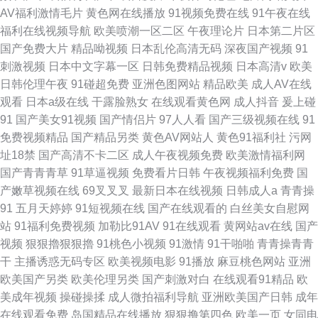
AV福利激情毛片
黄色网在线播放
91视频免费在线
91午夜在线
福利在线视频导航
欧美喷潮一区二区
午夜理论片
日本第二片区
国产免费大片
精品呦视频
日本乱伦高清无码
深夜国产视频
91
刺激视频
日本中文字幕一区
日韩免费精品视频
日本高清v
欧美
日韩伦理午夜
91碰超免费
亚洲色图网站
精品欧美
成人AV在线
观看
日本a级在线
干露脸熟女
在线观看黄色网
成人抖音
爰上碰
91
国产美女91视频
国产情侣片
97人人看
国产三级视频在线
91
免费视频精品
国产精品另类
黄色AV网站人
黄色91福利社
污网
址18禁
国产高清不卡二区
成人午夜视频免费
欧美激情福利网
国产青青青草
91草逼视频
免费看片日韩
午夜视频福利免费
国
产嫩草视频在线
69叉叉叉
最新日本在线视频
日韩成人a
青青操
91
五月天婷婷
91短视频在线
国产在线观看的
白丝美女自慰网
站
91福利免费视频
加勒比91AV
91在线观看
黄网站av在线
国产
视频
狠狠擼狠狠擼
91桃色小视频
91激情
91干啪啪
青青操青青
干
主播诱惑无码专区
欧美视频电影
91播放
麻豆桃色网站
亚洲
欧美国产另类
欧美伦理另类
国产刺激对白
在线观看91精品
欧
美成年视频
操碰操揉
成人微拍福利导航
亚洲欧美国产日韩
成年
在线观看免费
岛国精品在线播放
狠狠撸第四色
欧美一页
女同电