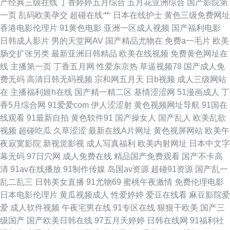
产经典三级在线
丁香婷婷五月综合
五月花亚洲综合
国产影院第
幕网 日本在线免费成人 91超碰在线观看 91同城色情 国产精品成人午夜视频
一页
乱码欧美孕交
超碰在线艹
日本在线护士
黄色三级免费网址
香港电影伦理片
91黄色电影
亚洲一区成人视频
国产福利电影
日韩av在线网址 亚洲色婷婷网 91破解版免费入口 肏屄视频在线播放国产 东
日韩成人影片
男的天堂网AV
国产精品尤物在
免费a一毛片
欧美
肠交扩张另类
最新亚洲日韩精品
欧美在线视频
免费黄色网址在
京热猫色网 老司机福利欧美 色91蝌蚪视频 91肛交 AV天资源 国产在线96页
线
主播第一页
丁香五月网
性爱东京热
草逼视频78
国产成人免
费无码
高清日韩无码视频
宗和网五月天
日b视频
成人三级网站
欧美15页 熟女露脸91 91白丝美女视频 成人看片a口 久久快播 日韩毛片区在
在
主播福利姬h在线
国产精一精二区
基情涩涩网
51漫画成人
丁
香5月综合网
91爱爱com
伊人涩涩射
黄色视频网址导航
91国在
线 影音先锋亚洲专区 91在线精品免费视频 国产亚洲欧美在线 人妻va251 亚
线观看
91最新自拍
黄色软件91
国产操女人
国产乱人
欧美乱欲
视频
超碰吃瓜
久草涩涩
最新在线A片网址
黄色视屏网站
欧美午
洲日韩成人网在线 91看片婬黄大片网址 不卡AV电影在线播放 激情五月网熟
夜寂寞影院
新视觉影视
成人写真福利
欧美内射网址
日本中文字
幕无码
97日穴网
成人免费在线
精品国产免费观看
国产不卡高
女 色播在线观看播放 51神马视频 91网站秘 福利二区第一页 欧日韩精品无码
清
91av在线播放
91制作传媒
岛国av资源
超碰91资源
国产乱一
乱二乱三
日韩美女直播
91尤物69
蜜桃午夜激情
免费伦理电影
AV片 影响先锋乱轮 91人妻福利精品 成人影音先锋免费视频 欧美国产欧美
日本电影伦理片
黄瓜视频成人
性爱婷婷
爱豆在线看
麻豆影院爱
爱
成人软件视频
午夜宅男在线
91专区在线
狠狠干欧美
国产三
影音先锋av无码 91色桃 大香蕉视频 蜜桃网五月天 五月六月婷婷福利 91福
级国产
国产欧美日韩在线
97五月天婷婷
日韩在线网
91福利社