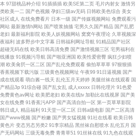
本
97甜桃品种介绍
91插插插
欧美SE第二页
毛片内射女
激情另
类欧美一二
国产色视频
孕妇三级av无码
日韩欧美色综合
美女
社区成人
在线免费看片
日本一级
国产传媒视频网站
免费观看污
网站
最新激情h网站
国产喷浆抽搐
宅男久久国产精品
国产乱肥
老妇
最新福利影院
欧美人妖视频网站
窝窝午夜理论
久草视频深
夜福利
波多野步中文字幕
日韩福利网址导航
91精品国产社区
超碰无码在线
欧美日韩高清免费
国产激情视频三区
宅男福利在
线播放
91视频污导航
国产啪亚洲国
欧美性爱密臀
疯狂少妇喷
潮
欧美肏屄一区二区
国产乱伦免费观看
偷拍草草草
97狠狠插
香蕉视频下载污版
三级黄色视频网址
午夜99
91日逼视频
国产
成在线观看
萌白酱一线天
乱伦五月天婷婷
美腿丝袜在线观看
国
产精品3p
91综合碰
国产乱女乱
成人xxxxx
日韩伦理片
91色爱
免费黄色av网址
欧美肥老妇
欧美在线tv
加勒比在线视屏
国产美
女在线免费
91香蕉污APP
国产高清自拍一区
第一页草草影院
韩日成人
精品福利
91天堂一区二区
日韩a级电影
国产二区高清
国产www视频
国产粉嫩
国产男女猛视频
91社在线看
欧美日韩
黄色片
变态另态另类2
91李宗精品
黑丝袜自慰喷水
乱伦五月
国
产无码网站
三级无毒免费
青青草51
91丝袜在线
91九色在线观