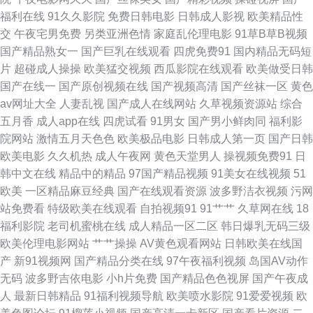
精品视频免费看 91视频美女 A片男人的天堂 成人综合另类专区 在线观看国
福利在线
91久久影院
免费日韩电影
日韩成人影视
欧美精品性
交
午夜宅男免费
另类亚洲色情
家庭乱伦理电影
91草B草B视频
产成人 91白虎丝袜福利观看 91免费在线观看网站 91资源共享视频 超碰自拍
国产精品熟女一
国产巨乳在线观看
四虎免费91
国内精品无码短
片
超碰成人操操
欧美猛交视频
西瓜影院在线观看
欧美做受日韩
欧美 福利AV网站 黑丝福利导航 久久社区 免费性爱AU 欧美日韩国产成人 日
国产在线一
国产原创视频在线
国产视频高清
国产丝袜一区
黄色
av网址大全
人妻乱视
国产成人在线网站
久草视频资源站
综合
韩色图18p 午夜免费网站 自拍视频久 91热爆分类视频 97资源在线观看 东京
五月香
成人app在线
四虎试看
91男女
国产男小鲜肉同
福利影
院网站
激情五月天色色
欧美极品电影
日韩成人第一页
国产日韩
热av影院 九九精品精 蜜桃视频网在线观看 欧美性日韩 日韩毛片基地 午夜老
欧美电影
久久机热
成人午夜网
黄色天堂男人
操视频免费91
日
韩中文在线
精品中的精品
97国产精品视频
91美女在线视频
51
司机福利av 在线视频传媒 91传媒影院线路 91看片婬黄大片网址 97不卡的在
欧美
一区精品麻豆经典
国产在线观看资源
波多野洁衣视频
污网
站免费看
特级欧美在线观看
自拍视频91
91艹艹
久草网在线
18
线视频 成人黄色三级片网站 国产香蕉8 欧美性人妖 日韩亚洲图色在线 亚洲
福利影院
老司机蜜桃在线
成人精品一区二区
韩日爆乳无码三级
欧美伦理电影网站
艹艹操操
AV黄色观看网站
日韩欧美在线国
美女毛片网站 51精品在线观看 91午夜福利影视 啊v视频在线观看 国产成人
产
新91视频网
国产精品分类在线
97午夜福利视频
岛国AV动作
无码
波多野吉依电影
小h片免费
国产精品色色视屏
国产午夜成
精品三区 国产做受高潮久久 男人天堂avcon 日韓手机在线观看 性生活欧美
人
最新日韩精品
91福利视频导航
欧美喷水影院
91爱爱视频
欧