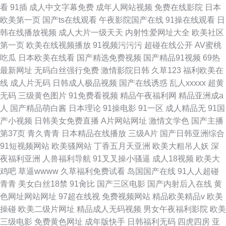
看
91插
成人中文字幕免费
成年人网站视频
免费在线影院
日本
欧美第一页
国产ts在线观看
午夜影院国产在线
91操在线观看
日
韩在线播放视频
成人大片一级天天
内射性爱网址大全
欧美社区
第一页
欧美在线视频播放
91视频污污污
超碰在线公开
AV蜜桃
吃瓜
日本欧美在线看
国产精选免费视频
国产精品91视频
69热
最新网址
无码白丝强行免费
激情影院日韩
久草123
福利欧美在
线
成人片无码
日韩成人极品视频
国产在线诱惑
乱人xxxxx
超黄
无码
三级黄色图片
91免费看视频
精品午夜福利网
精品亚洲成a
人
国产精品萌白酱
日本理论
91操电影
91一区
成人精品无
91国
产小视频
日韩美女免费直播
A片网站网址
激情文学色
国产主播
第37页
青久青青
日本精品在线播放
三级A片
国产日韩亚洲综合
91短视频网站
欧美骚网站
丁香五月天亚洲
欧美大粗吊人妖
深
夜福利亚洲
人兽福利导航
91叉叉操小骚逼
成人18视频
欧美大
鸡吧
草逼wwww
久草福利免费试看
岛国国产在线
91人人超碰
青青
美女白丝18禁
91肏比
国产三区电影
国产内射后入在线
黄
色网址网站网址
97超在线视
免费视频网站
精品欧美精品v
欧美
操碰
欧美二级片网址
精品成人无码视频
男女午夜福利影院
欧美
三级电影
免费黄色网址
成年版快手
日韩福利无码
四虎四房
亚