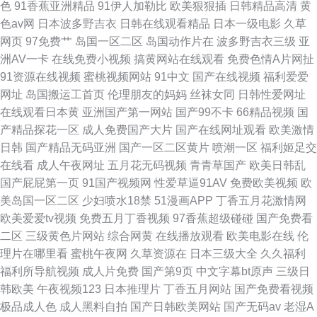
色
91香蕉亚洲精品
91伊人加勒比
欧美狠狠插
日韩精品高清
黄
色av网
日本波多野吉衣
日韩在线观看精品
日本一级电影
久草
网页
97免费艹
岛国一区二区
岛国动作片在
波多野吉衣三级
亚
洲AV一卡
在线免费小视频
搞黄网站在线观看
免费色情A片网扯
91资源在线视频
蜜桃视频网站
91中文
国产在线视频
福利爱爱
网址
岛国搬运工首页
伦理朋友的妈妈
丝袜女同
日韩性爱网址
在线观看日本黄
亚洲国产第一网站
国产99不卡
66精品视频
国
产精品探花一区
成人免费国产大片
国产在线网址观看
欧美激情
日韩
国产精品无码亚洲
国产一区二区黄片
喷潮一区
福利姬足交
在线看
成人午夜网址
五月花无码视频
青青草国产
欧美日韩乱
国产屁屁第一页
91国产视频网
性爱草逼91AV
免费欧美视频
欧
美岛国一区二区
少妇喷水18禁
51漫画APP
丁香五月花激情网
欧美爱爱tv视频
免费五月丁香视频
97香蕉超级碰碰
国产免费看
二区
三级黄色片网站
综合网黄
在线播放观看
欧美电影在线
伦
理片在哪里看
蜜桃午夜网
久草资源在
日本三级大全
久久福利
福利所导航视频
成人片免费
国产第9页
中文字幕bt原声
三级日
韩欧美
午夜视频123
日本推理片
丁香五月网站
国产免费看视频
极品成人色
成人黑料自拍
国产日韩欧美网站
国产无码av
老湿A