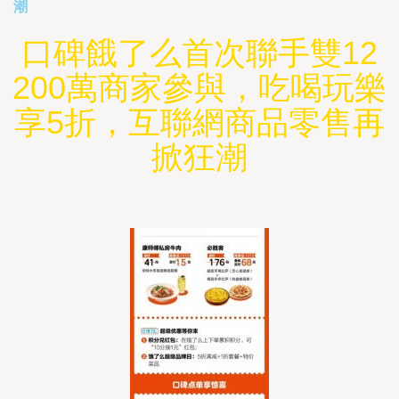
潮
口碑餓了么首次聯手雙12
200萬商家參與，吃喝玩樂
享5折，互聯網商品零售再
掀狂潮