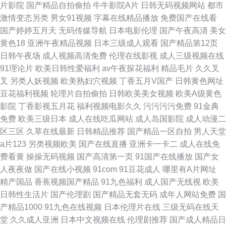
片影院
国产精品自拍偷拍
牛牛影院A片
日韩无码视频网站
都市
激情变态另类
男女91视频
字幕在线精品播放
免费国产在线看
国产婷婷五月天
无码传媒导航
日本电影伦理
国产午夜高清
美女
黄色18
亚洲午夜精品视频
日本三级成人观看
国产精品第12页
日韩午夜场
成人视频高清免费
伦理在线影视
成人三级视频在线
91理论片
欧美日韩性爱福利
av午夜探花福利
精品毛片
久久叉
叉
另类人妖视频
欧美熟妇穴视频
丁香五月V国产
日韩黄色网址
豆花福利视频
轮理片自拍偷拍
日韩欧美美女视频
欧美A级黄色
影院
丁香影视五月花
福利视频电影久久
污污污污免费
91金典
免费
欧美三级日本
成人在线吃瓜网站
成人岛国影院
成人动漫二
区三区
久草在线最新
日韩精品推荐
国产精品一区自拍
男人天堂
a片123
另类视频欧美
国产在线直播
亚洲卡一卡二
成人在线免
费看黄
操操无码视频
国产高清第一页
91国产在线播放
国产女
人夜夜做
国产在线小视频
91com
91豆花成人
哪里有A片网址
精产国品
香蕉视频国产精品
91九色福利
成人国产无线视
欧美
日韩性生活片
国产伦理剧
国产精品无套无码
成年人网站免费
国
产精品1000
91九色在线视频
日本伦理片在线
三级无码在线天
堂
久久成人亚洲
日本中文视频在线
伦理剧推荐
国产成人精品日