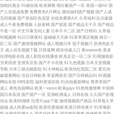
久久精品五 欧美不卡成人在线 欧美日韩成人精品综合 三级黄在线看看 午夜
加勒比熟女
91碰在线
欧美裸模
萌白酱国产一区
美国一级AV
国
产人在线成免费
免费黄色A片网址
微拍福利国产视频
国产人成
成人精品一区 亚州av不卡 最新AV网址 91国产180部 91露脸熟女四川熟女
无码视频
国产原创区色花堂
在线免费黄A片
久草福利
乱伦家庭
成人午夜免费视频
人妖射精
国产屁屁
国产精品天干天
国产精品
av柠檬福利导航 豆花官网进入免费吃瓜 國产狠插日 久久精品久 欧美色图
午夜一区
中文字幕无码人妻
日本不卡二区
国产日韩91
久草福
利视频网
91日日夜夜91
超碰碰天天操
91草草酒店视频
韩日一
28p 日韩在线精品 亚洲黄色网址 在线伊人98 91Nav免费 超碰91中文字幕
区二区
国产激情视频网站
成人视频日本
茄子视频污
亚洲色欲天
天
成人丝瓜视频下载
日韩逼网
精东传媒入口
黄wwww色
香港
91成人进入入口 国产综合第二区 精品产品精品精品综合 內射久久视频官网
伦理电影在线
成人影院在线播放
欧美足交一区二区
91视频电影
另类四虎
亚洲东京热
国产不卡在线
91九色视频
日本天堂视频
人人人a∨av 婷婷丁香花一区 伊人久久网站上 中韩日干逼视频 91黄色官网入
导航
日本三级光棍影院
91大神精品
欧美怡红院院二区
爱豆传
媒观看网站
综合日韩欧美
草逼网首页
国产日韩精品91
91视频
口 91秦先生在线 91视频官网观看 激情婷婷色园 亚洲午夜AV电影 91副利免
网站在线
69性影院
福利资源在线
91自拍最新网址
青青草国产
成人
黄色岛国网站
欧美一xxxxx
欧美gayv
91色情激情网
中国韩
费视频 91碰在线观看 92资源超碰在线 俺也去色官网站 后入高跟美女 久草网
国日本高清
国产国产一区
亚洲欧洲成人
日韩在线
久久国产影视
综合
欧美69潮喷
伦理片app下载
激情视频国产精品
91草莓久草
成人 蜜桃草莓黄瓜app 日本清高福利91 夜夜撸2026俺来也 91大神导航 91
超碰
成人性爱aa影院
欧美性爱插插
欧美日韩色黄片
91草莓影
院
午夜电影网久久
国产丝袜美女
国产精彩视频
操碰视屏
国产