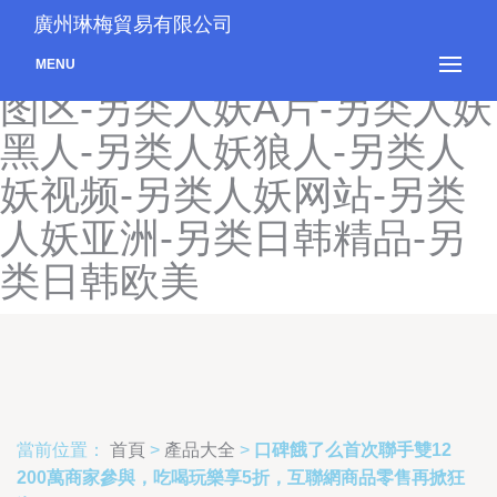
另类欧美尿交-另类欧美偷
廣州琳梅貿易有限公司
拍-另类欧美性爱-另类人妻
MENU
图区-另类人妖A片-另类人妖
黑人-另类人妖狼人-另类人
妖视频-另类人妖网站-另类
人妖亚洲-另类日韩精品-另
类日韩欧美
當前位置：
首頁
>
產品大全
>
口碑餓了么首次聯手雙12
200萬商家參與，吃喝玩樂享5折，互聯網商品零售再掀狂