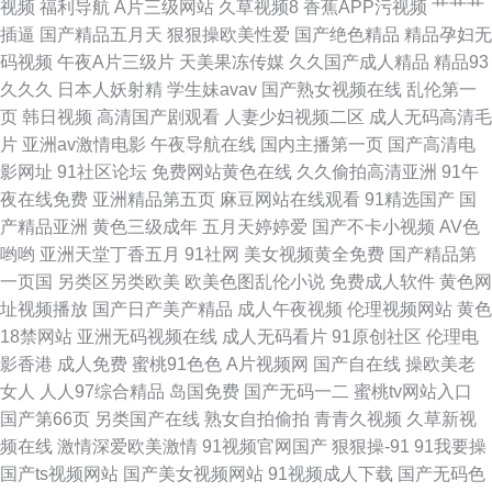
视频
福利导航
A片三级网站
久草视频8
香蕉APP污视频
艹艹艹
利网 操逼六区 精品久久COM 日韩激情网址 91福利真实 草莓视频apk污 狼
插逼
国产精品五月天
狠狠操欧美性爱
国产绝色精品
精品孕妇无
码视频
午夜A片三级片
天美果冻传媒
久久国产成人精品
精品93
友aa 深爱激情网开心五月天 91福利大片 99久草 国产欧美亚洲精品 欧美性
久久久
日本人妖射精
学生妹avav
国产熟女视频在线
乱伦第一
页
韩日视频
高清国产剧观看
人妻少妇视频二区
成人无码高清毛
色网 新视频sss国产 91看片婬黄大片在看 俺去啦俺去撸 91大神图片 日美欧
片
亚洲av激情电影
午夜导航在线
国内主播第一页
国产高清电
影网址
91社区论坛
免费网站黄色在线
久久偷拍高清亚洲
91午
一本道 91黄色视频播放 wwwcn欧美 九九综合 日韩无码高清中出 51黑料福
夜在线免费
亚洲精品第五页
麻豆网站在线观看
91精选国产
国
产精品亚洲
黄色三级成年
五月天婷婷爱
国产不卡小视频
AV色
利社 日本欧美亚洲在线 91内射社频 国产成人精品一 男人天堂啪啪啪 午夜肏
哟哟
亚洲天堂丁香五月
91社网
美女视频黄全免费
国产精品第
一页国
另类区另类欧美
欧美色图乱伦小说
免费成人软件
黄色网
屄传媒 91红杏社区在线 www这a视频 激情综合日韩 日韩欧美色性色 自啪91
址视频播放
国产日产美产精品
成人午夜视频
伦理视频网站
黄色
18禁网站
亚洲无码视频在线
成人无码看片
91原创社区
伦理电
影香港
成人免费
蜜桃91色色
A片视频网
国产自在线
操欧美老
女人
人人97综合精品
岛国免费
国产无码一二
蜜桃tv网站入口
国产第66页
另类国产在线
熟女自拍偷拍
青青久视频
久草新视
频在线
激情深爱欧美激情
91视频官网国产
狠狠操-91
91我要操
国产ts视频网站
国产美女视频网站
91视频成人下载
国产无码色