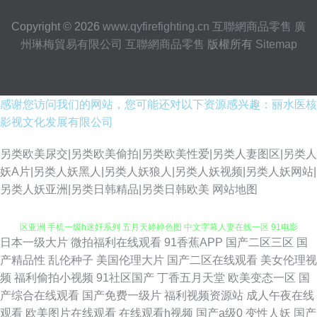
Copyright © 2026
www.qyfirefighting.cn
互聯網商品零售
廣
州琳梅貿易有限公司
互聯網商品零售
版權所有
Sitemap
感谢您访问我们的网站，您可能还对以下资源感兴趣：丽水医核
影视文化发展有限公司
另类欧美尿交|另类欧美偷拍|另类欧美性爱|另类人妻图区|另类人
妖A片|另类人妖黑人|另类人妖狼人|另类人妖视频|另类人妖网站|
另类人妖亚洲|另类日韩精品|另类日韩欧美
网站地图
日本一级大片
微拍福利在线观看
91香蕉APP
国产二区三区
国
欧美久久精品网站 超碰白白色 免费国产视频 日韩天堂无码 日韩精品一区二
产精品性
乱伦种子
美国伦理大片
国产二区在线观看
美女伦理视
频
福利偷拍小视频
91社区国产
丁香五月天堂
欧美变态一区
国
区亚洲 手机一级h迷奸系列 五月天婷婷色图 中文字幕人妻在线一区 91电影
产综合在线观看
国产免费一级片
福利视频资源站
成人午夜在线
观看
欧美图片在线观看
在线观看h视频
国产a级0
变性人妖
国产