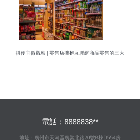
拼便宜微觀察 | 零售店擁抱互聯網商品零售的三大
變革浪潮
電話：8888838**
地址：廣州市天河區廣棠北路20號B棟D554房