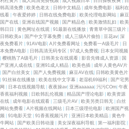
利社黄片
|
成人高清免费视频
|
成人视频日本
|
日日操夜夜爽
|
日
韩高清免费
|
欧美色老太
|
日韩中文精品
|
成年免费电影
|
福利在
线看
|
午夜爱婷婷
|
日韩在线免费电影
|
欧美伦理电影网站
|
麻豆
国产在线
|
亚洲在线国产视频
|
国产精品色
|
欧美激情乱妇
|
欧美
韩日日
|
黄色网址在线观
|
91最新在线播放
|
青青草中国三级片
|
日韩欧美a
|
国产中文字幕免费
|
成人三级A片偷拍
|
豆花av
|
深
夜免费看片
|
91AV电影
|
A片免费看网址
|
免费看一A级毛片
|
日
本免费A电影
|
日韩高清无码专区
|
97成人免费视
|
日本女同视频
|
樱桃熟了A级毛片
|
日韩美女在线观看
|
影音先锋成人资源
|
国
产亚洲人成在线
|
亚洲91成人精品
|
欧美色插
|
成年人黄色AV片
|
国产白丝美女
|
国产人免费视频
|
麻豆AV在线
|
日韩欧美黄色片
|
91丝袜在线播放
|
欧美在线中文字幕
|
老湿机69福利
|
国产宅男
网
|
日本在线视频导航
|
夜夜操av
|
亚洲aaaaaa
|
污污COm
|
午夜
香蕉福利视频
|
日欧韩乱伦视频
|
精品国产理论电影
|
欧美资源
在线
|
成年电影在线观看
|
三级毛片AV
|
欧美另类日韩无
|
白丝
网站免费看
|
A片视频在线网站
|
日本三级理伦电影
|
欧洲国产视
频
|
91电影天堂
|
91香蕉视频污片
|
亚洲日本欧美精品
|
黄色牛
牛网站
|
国产欧美日韩动漫
|
美女深夜福利导航
|
第一福利影院
|